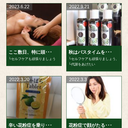
2023.6.22
2022.9.21
ここ数日、特に頭･･･
秋はバスタイムを･･･
└セルフケアも頑張りましょう
└セルフケアも頑張りましょう
,
└代謝をあげたい
2022.3.20
2022.3.3
辛い花粉症を乗り･･･
花粉症で顔がたる･･･