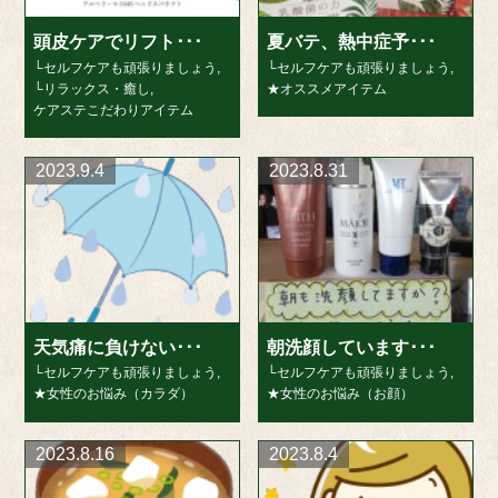
頭皮ケアでリフト･･･
夏バテ、熱中症予･･･
└セルフケアも頑張りましょう
,
└セルフケアも頑張りましょう
,
└リラックス・癒し
,
★オススメアイテム
ケアステこだわりアイテム
2023.9.4
2023.8.31
天気痛に負けない･･･
朝洗顔しています･･･
└セルフケアも頑張りましょう
,
└セルフケアも頑張りましょう
,
★女性のお悩み（カラダ）
★女性のお悩み（お顔）
2023.8.16
2023.8.4