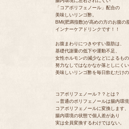
腸内環境に左右されにくい

「コアポリフェノール」配合の

美味しいリンゴ酢。

BMI(肥満指数)が高めの方のお腹の
インナーケアドリンクです！！

お腹まわりにつきやすい脂肪は、

基礎代謝量の低下や運動不足、

女性ホルモンの減少などによるもの
努力なしではなかなか落としにくい
美味しいリンゴ酢を毎日飲むだけの
コアポリフェノール？？とは？

→普通のポリフェノールは腸内環境
コアポリフェノールに変換します、

腸内環境の状態で個人差があり

実は全員変換するわけではない。
