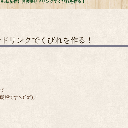
【Refa新作】お腹痩せドリンクでくびれを作る！
痩せドリンクでくびれを作る！
、

て

です＼(^o^)／
