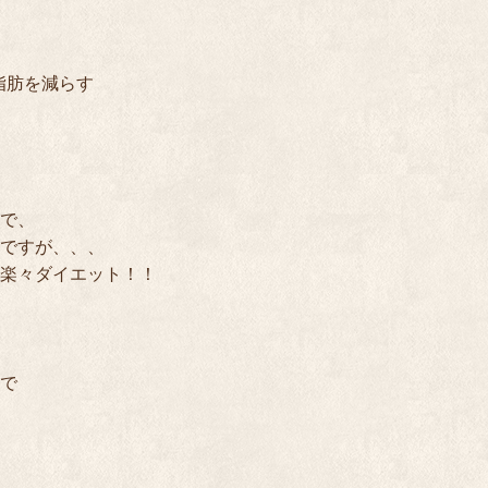
脂肪を減らす　

で、

ですが、、、

楽々ダイエット！！

で
