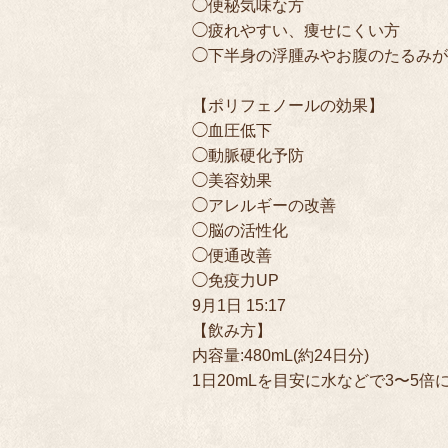
◯便秘気味な方

◯疲れやすい、痩せにくい方

◯下半身の浮腫みやお腹のたるみが
【ポリフェノールの効果】

◯血圧低下

◯動脈硬化予防

◯美容効果

◯アレルギーの改善

◯脳の活性化

◯便通改善

◯免疫力UP
9月1日 15:17
【飲み方】

内容量:480mL(約24日分)

1日20mLを目安に水などで3〜5倍