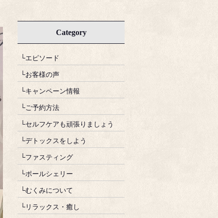
Category
└エピソード
└お客様の声
└キャンペーン情報
└ご予約方法
└セルフケアも頑張りましょう
└デトックスをしよう
└ファスティング
└ポールシェリー
└むくみについて
└リラックス・癒し