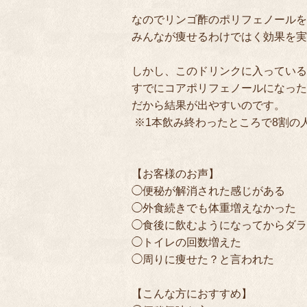
なのでリンゴ酢のポリフェノールを
みんなが痩せるわけではく効果を実
しかし、このドリンクに入っている
すでにコアポリフェノールになった
だから結果が出やすいのです。

 ※1本飲み終わったところで8割の人
【お客様のお声】

◯便秘が解消された感じがある

◯外食続きでも体重増えなかった

◯食後に飲むようになってからダラ
◯トイレの回数増えた

◯周りに痩せた？と言われた

【こんな方におすすめ】
