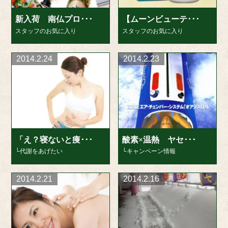
新入荷 南仏プロ･･･
【ムーンビューテ･･･
スタッフのお気に入り
スタッフのお気に入り
2014.2.24
2014.2.23
「え？寝ないと痩･･･
酸素×温熱 ヤセ･･･
└代謝をあげたい
└キャンペーン情報
2014.2.21
2014.2.16