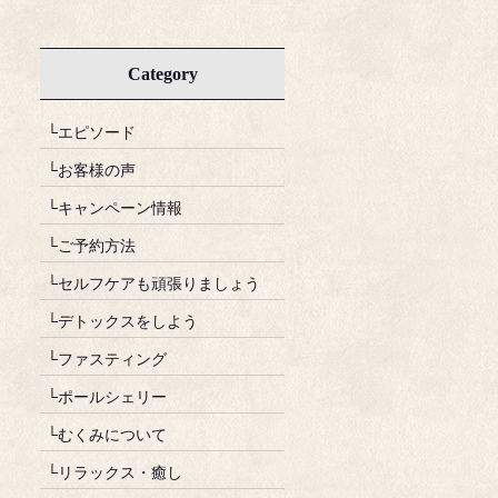
Category
└エピソード
└お客様の声
└キャンペーン情報
└ご予約方法
└セルフケアも頑張りましょう
└デトックスをしよう
└ファスティング
└ポールシェリー
└むくみについて
└リラックス・癒し