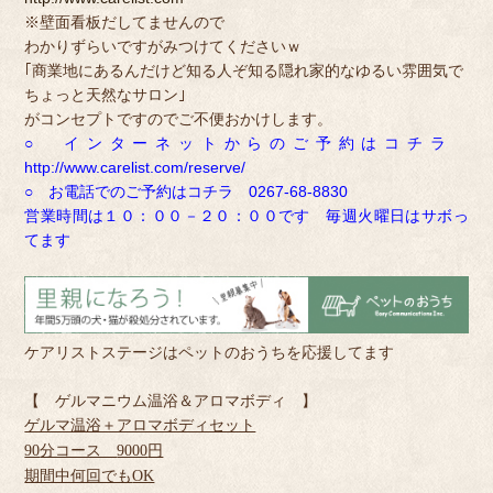
※壁面看板だしてませんので
わかりずらいですがみつけてくださいｗ
｢商業地にあるんだけど知る人ぞ知る隠れ家的なゆるい雰囲気で
ちょっと天然なサロン｣
がコンセプトですのでご不便おかけします。
○ インターネットからのご予約はコチラ
http://www.carelist.com/reserve/
○ お電話でのご予約はコチラ 0267-68-8830
営業時間は１０：００－２０：００です 毎週火曜日はサボっ
てます
ケアリストステージはペットのおうちを応援してます
【 ゲルマニウム温浴＆アロマボディ 】
ゲルマ温浴＋アロマボディセット
90
分コース
9000
円
期間中何回でも
OK