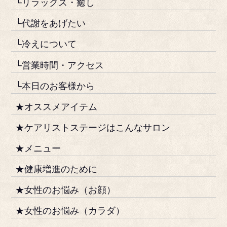
└リラックス・癒し
└代謝をあげたい
└冷えについて
└営業時間・アクセス
└本日のお客様から
★オススメアイテム
★ケアリストステージはこんなサロン
★メニュー
★健康増進のために
★女性のお悩み（お顔）
★女性のお悩み（カラダ）