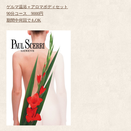
ゲルマ温浴＋アロマボディセット
90
分コース
9000
円
期間中何回でも
OK