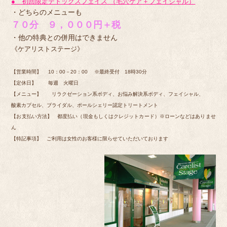
● 初回限定デトックスフェイス （毛穴ケア＋フェイシャル）
・どちらのメニューも
７０分 ９，０００円＋税
・他の特典との併用はできません
《ケアリストステージ》
【営業時間】
10：00－20：00
※最終受付 18時30分
【定休日】 毎週 火曜日
【メニュー】 リラクゼーション系ボディ、お悩み解決系ボディ、フェイシャル、
酸素カプセル、ブライダル、ポールシェリー認定トリートメント
【お支払い方法】 都度払い（現金もしくはクレジットカード）※ローンなどはありませ
ん
【特記事項】 ご利用は女性のお客様に限らせていただいております