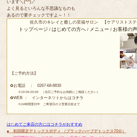
います＼(^^)／
よく見るといろんな不思議なものも
あるので要チェックですよ～！！
佐久市のキレイと癒しの至福サロン 【ケアリストステ
トップページ
はじめての方へ
メニュー
お客様の
/
/
/
【ご予約方法】
✿お電話 ： 0267-68-8830
※10:00-20:00 （当日ご予約もお気軽にご相談ください）
✿WEB ： インターネツトからは
コチラ
※24時間受付中 ご希望日の２営業日前まで
はじめてご来店の方にはコチラがおすすめ
● 初回限定デトックスボディ （ブラックハーブデトックス70分）