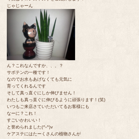
じゃじゃーん
ん？これなんですか、、、？
サボテンの一種です！
なのでお水もあげなくても元気に
育ってくれるんです
そして真っ直ぐにしか伸びません！
わたしも真っ直ぐに伸びるように頑張ります！(笑)
いつもご来店さていただいてるお客様にも
なーに？これ！
すごいかわいい！
と誉められました(^-^)v
ケアステにはたーくさんの植物さんが