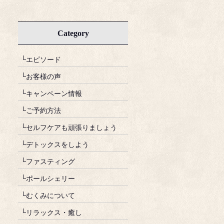
Category
└エピソード
└お客様の声
└キャンペーン情報
└ご予約方法
└セルフケアも頑張りましょう
└デトックスをしよう
└ファスティング
└ポールシェリー
└むくみについて
└リラックス・癒し