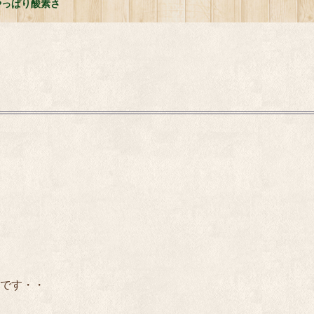
やっぱり酸素さ
です・・