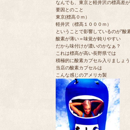
なんでも、東京と軽井沢の標高差が
要因とのこと
東京(標高０ｍ）
軽井沢（標高１０００ｍ）
ということで影響しているのが”酸
酸素が薄い＝味覚が鈍りやすい
だから味付けが濃いのかなぁ？
これは標高が高い長野県では
積極的に酸素カプセル入りましょう。
当店の酸素カプセルは
こんな感じのアメリカ製