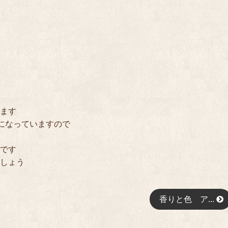
ます
”になっていますので
です
しょう
香りと色 ア...